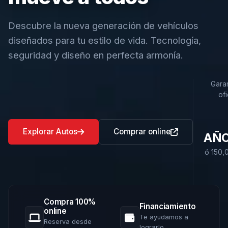
Descubre la nueva generación de vehículos
diseñados para tu estilo de vida. Tecnología,
seguridad y diseño en perfecta armonía.
Garan
ofi
Explorar Autos
Comprar online
AÑ
ó 150,
Compra 100%
Financiamiento
online
Te ayudamos a
Reserva desde
lograrlo