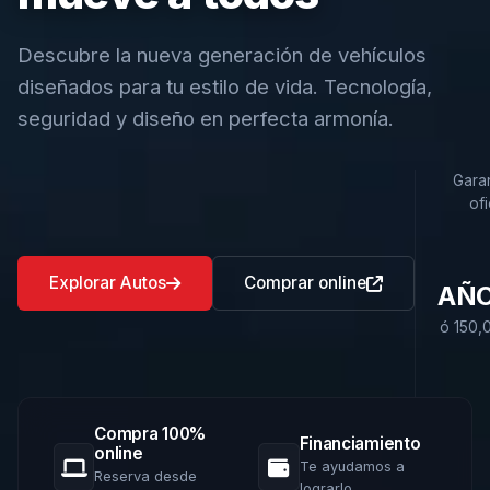
Descubre la nueva generación de vehículos
diseñados para tu estilo de vida. Tecnología,
seguridad y diseño en perfecta armonía.
Garan
ofi
Explorar Autos
Comprar online
AÑ
ó 150,
Compra 100%
Financiamiento
online
Te ayudamos a
Reserva desde
lograrlo